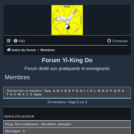
FAQ
Connexion
Index du forum
Membres
Forum Yi-King Do
Forum dédié aux pratiquants et enseignants
Membres
Rechercher un membre
•
Tous
A
B
C
D
E
F
G
H
I
J
K
L
M
N
O
P
Q
R
S
T
U
V
W
X
Y
Z
Autre
19 membres • Page
1
sur
1
NOM D’UTILISATEUR
Rang, Nom d’utilisateur
Site Admin
yikingdo
Messages
3