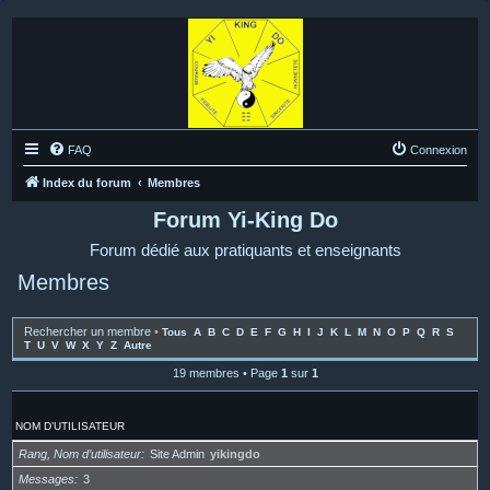
FAQ
Connexion
Index du forum
Membres
Forum Yi-King Do
Forum dédié aux pratiquants et enseignants
Membres
Rechercher un membre
•
Tous
A
B
C
D
E
F
G
H
I
J
K
L
M
N
O
P
Q
R
S
T
U
V
W
X
Y
Z
Autre
19 membres • Page
1
sur
1
NOM D’UTILISATEUR
Rang, Nom d’utilisateur
Site Admin
yikingdo
Messages
3