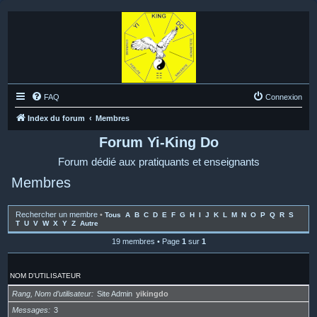
FAQ
Connexion
Index du forum
Membres
Forum Yi-King Do
Forum dédié aux pratiquants et enseignants
Membres
Rechercher un membre
•
Tous
A
B
C
D
E
F
G
H
I
J
K
L
M
N
O
P
Q
R
S
T
U
V
W
X
Y
Z
Autre
19 membres • Page
1
sur
1
NOM D’UTILISATEUR
Rang, Nom d’utilisateur
Site Admin
yikingdo
Messages
3