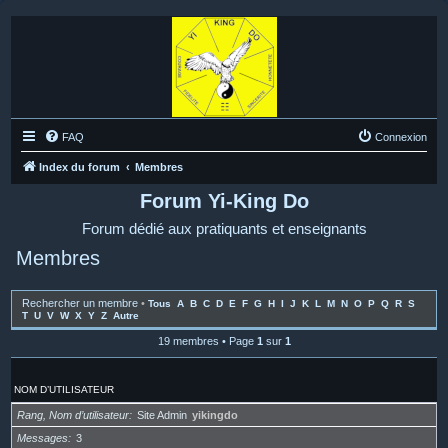
FAQ
Connexion
Index du forum
Membres
Forum Yi-King Do
Forum dédié aux pratiquants et enseignants
Membres
Rechercher un membre
•
Tous
A
B
C
D
E
F
G
H
I
J
K
L
M
N
O
P
Q
R
S
T
U
V
W
X
Y
Z
Autre
19 membres • Page
1
sur
1
NOM D’UTILISATEUR
Rang, Nom d’utilisateur
Site Admin
yikingdo
Messages
3