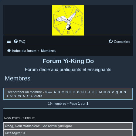
FAQ
Connexion
Index du forum
Membres
Forum Yi-King Do
Forum dédié aux pratiquants et enseignants
Membres
Rechercher un membre
•
Tous
A
B
C
D
E
F
G
H
I
J
K
L
M
N
O
P
Q
R
S
T
U
V
W
X
Y
Z
Autre
19 membres • Page
1
sur
1
NOM D’UTILISATEUR
Rang, Nom d’utilisateur
Site Admin
yikingdo
Messages
3