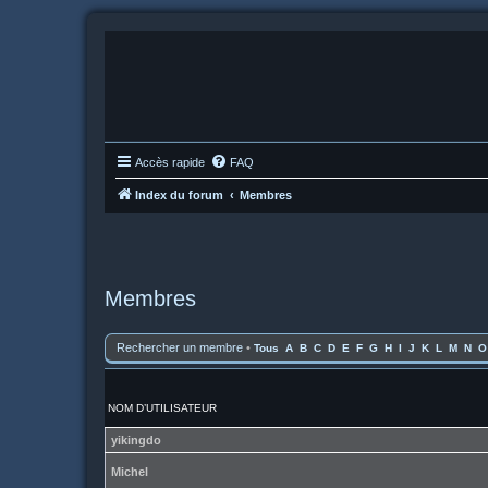
Accès rapide
FAQ
Index du forum
Membres
Membres
Rechercher un membre
•
Tous
A
B
C
D
E
F
G
H
I
J
K
L
M
N
O
NOM D’UTILISATEUR
yikingdo
Michel