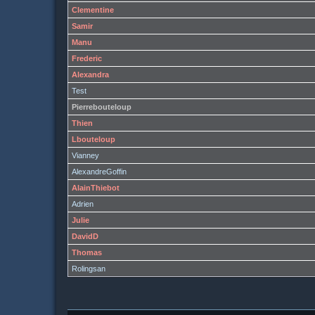
Clementine
Samir
Manu
Frederic
Alexandra
Test
Pierrebouteloup
Thien
Lbouteloup
Vianney
AlexandreGoffin
AlainThiebot
Adrien
Julie
DavidD
Thomas
Rolingsan