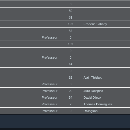
8
59
81
192
Frédéric Sabarly
34
Professeur
0
102
9
Professeur
0
14
0
82
Alain Thiebot
Professeur
0
Professeur
29
Julie Delepine
Professeur
34
David Dijoux
Professeur
2
Thomas Domingues
Professeur
0
Rolingsan