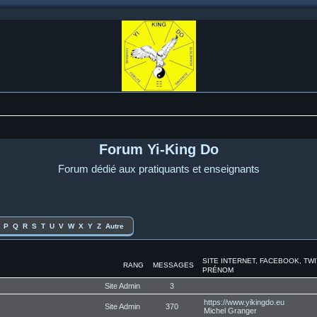
Forum Yi-King Do
Forum dédié aux pratiquants et enseignants
P
Q
R
S
T
U
V
W
X
Y
Z
Autre
SITE INTERNET, FACEBOOK, TW
RANG
MESSAGES
PRÉNOM
Site Admin
3
https://www.yikingdo.eu
Site Admin
370
Michel Granger