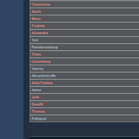
Clementine
Samir
Manu
Frederic
Alexandra
Test
Pierrebouteloup
Thien
Lbouteloup
Vianney
AlexandreGoffin
AlainThiebot
Adrien
Julie
DavidD
Thomas
Rolingsan