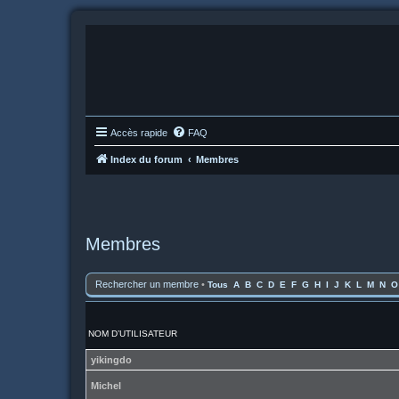
Accès rapide
FAQ
Index du forum
Membres
Membres
Rechercher un membre
•
Tous
A
B
C
D
E
F
G
H
I
J
K
L
M
N
O
NOM D’UTILISATEUR
yikingdo
Michel