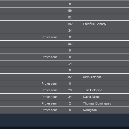
8
59
81
192
Frédéric Sabarly
34
Professeur
0
102
9
Professeur
0
14
0
82
Alain Thiebot
Professeur
0
Professeur
29
Julie Delepine
Professeur
34
David Dijoux
Professeur
2
Thomas Domingues
Professeur
0
Rolingsan