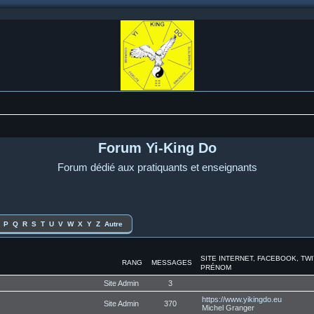
Forum Yi-King Do
Forum dédié aux pratiquants et enseignants
P
Q
R
S
T
U
V
W
X
Y
Z
Autre
SITE INTERNET, FACEBOOK, TW
RANG
MESSAGES
PRÉNOM
Site Admin
3
https://www.yikingdo.eu
Site Admin
370
Michel Granger