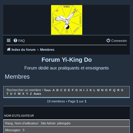
FAQ
Connexion
Index du forum
Membres
Forum Yi-King Do
Forum dédié aux pratiquants et enseignants
Membres
Rechercher un membre
•
Tous
A
B
C
D
E
F
G
H
I
J
K
L
M
N
O
P
Q
R
S
T
U
V
W
X
Y
Z
Autre
19 membres • Page
1
sur
1
NOM D’UTILISATEUR
Rang, Nom d’utilisateur
Site Admin
yikingdo
Messages
3