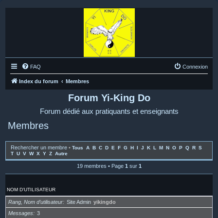
FAQ
Connexion
Index du forum
Membres
Forum Yi-King Do
Forum dédié aux pratiquants et enseignants
Membres
Rechercher un membre
•
Tous
A
B
C
D
E
F
G
H
I
J
K
L
M
N
O
P
Q
R
S
T
U
V
W
X
Y
Z
Autre
19 membres • Page
1
sur
1
NOM D’UTILISATEUR
Rang, Nom d’utilisateur
Site Admin
yikingdo
Messages
3