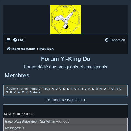
FAQ
Connexion
Index du forum
Membres
Forum Yi-King Do
Forum dédié aux pratiquants et enseignants
Membres
Rechercher un membre
•
Tous
A
B
C
D
E
F
G
H
I
J
K
L
M
N
O
P
Q
R
S
T
U
V
W
X
Y
Z
Autre
19 membres • Page
1
sur
1
NOM D’UTILISATEUR
Rang, Nom d’utilisateur
Site Admin
yikingdo
Messages
3