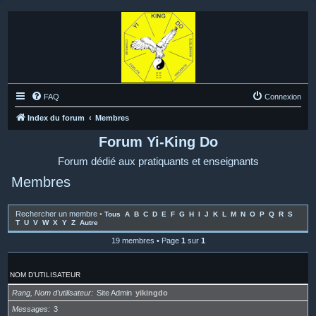
FAQ
Connexion
Index du forum
Membres
Forum Yi-King Do
Forum dédié aux pratiquants et enseignants
Membres
Rechercher un membre
•
Tous
A
B
C
D
E
F
G
H
I
J
K
L
M
N
O
P
Q
R
S
T
U
V
W
X
Y
Z
Autre
19 membres • Page
1
sur
1
NOM D’UTILISATEUR
Rang, Nom d’utilisateur
Site Admin
yikingdo
Messages
3