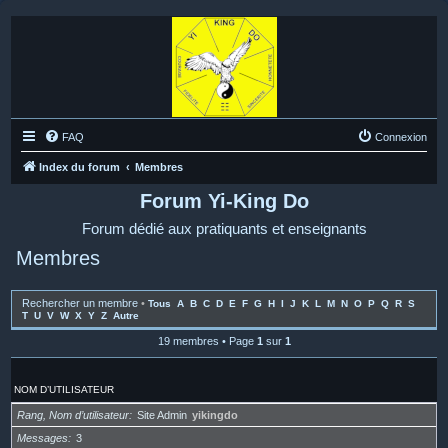
FAQ
Connexion
Index du forum
Membres
Forum Yi-King Do
Forum dédié aux pratiquants et enseignants
Membres
Rechercher un membre
•
Tous
A
B
C
D
E
F
G
H
I
J
K
L
M
N
O
P
Q
R
S
T
U
V
W
X
Y
Z
Autre
19 membres • Page
1
sur
1
NOM D’UTILISATEUR
Rang, Nom d’utilisateur
Site Admin
yikingdo
Messages
3