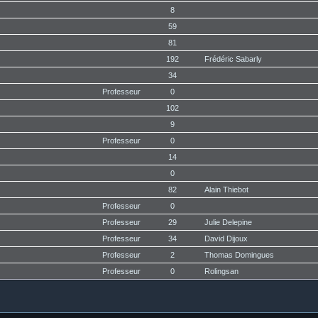
8
59
81
192
Frédéric Sabarly
34
Professeur
0
102
9
Professeur
0
14
0
82
Alain Thiebot
Professeur
0
Professeur
29
Julie Delepine
Professeur
34
David Dijoux
Professeur
2
Thomas Domingues
Professeur
0
Rolingsan