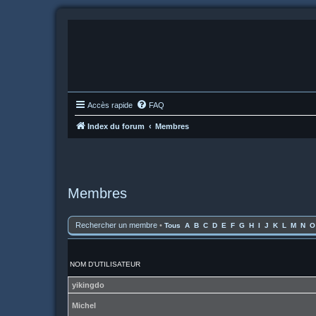
Accès rapide
FAQ
Index du forum
Membres
Membres
Rechercher un membre
•
Tous
A
B
C
D
E
F
G
H
I
J
K
L
M
N
O
NOM D’UTILISATEUR
yikingdo
Michel