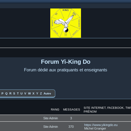
Forum Yi-King Do
Forum dédié aux pratiquants et enseignants
P
Q
R
S
T
U
V
W
X
Y
Z
Autre
SITE INTERNET, FACEBOOK, TW
RANG
MESSAGES
PRÉNOM
Site Admin
3
https://www.yikingdo.eu
Site Admin
370
Michel Granger