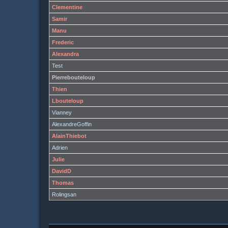
Clementine
Samir
Manu
Frederic
Alexandra
Test
Pierrebouteloup
Thien
Lbouteloup
Vianney
AlexandreGoffin
AlainThiebot
Adrien
Julie
DavidD
Thomas
Rolingsan