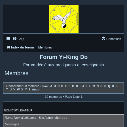
FAQ
Connexion
Index du forum
Membres
Forum Yi-King Do
Forum dédié aux pratiquants et enseignants
Membres
Rechercher un membre
•
Tous
A
B
C
D
E
F
G
H
I
J
K
L
M
N
O
P
Q
R
S
T
U
V
W
X
Y
Z
Autre
19 membres • Page
1
sur
1
NOM D’UTILISATEUR
Rang, Nom d’utilisateur
Site Admin
yikingdo
Messages
3