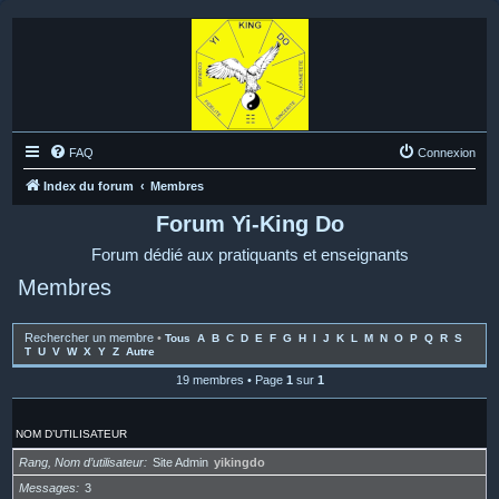
FAQ
Connexion
Index du forum
Membres
Forum Yi-King Do
Forum dédié aux pratiquants et enseignants
Membres
Rechercher un membre
•
Tous
A
B
C
D
E
F
G
H
I
J
K
L
M
N
O
P
Q
R
S
T
U
V
W
X
Y
Z
Autre
19 membres • Page
1
sur
1
NOM D’UTILISATEUR
Rang, Nom d’utilisateur
Site Admin
yikingdo
Messages
3