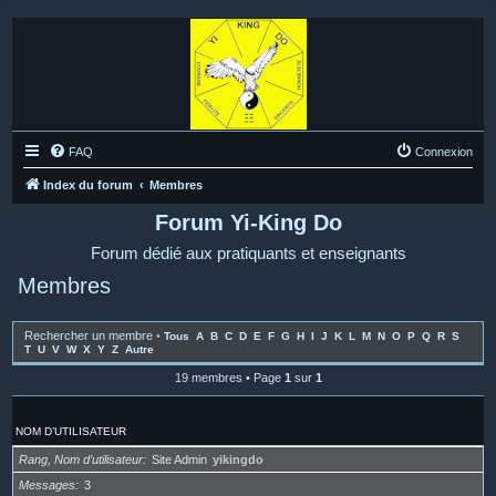
FAQ
Connexion
Index du forum
Membres
Forum Yi-King Do
Forum dédié aux pratiquants et enseignants
Membres
Rechercher un membre
•
Tous
A
B
C
D
E
F
G
H
I
J
K
L
M
N
O
P
Q
R
S
T
U
V
W
X
Y
Z
Autre
19 membres • Page
1
sur
1
NOM D’UTILISATEUR
Rang, Nom d’utilisateur
Site Admin
yikingdo
Messages
3