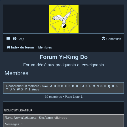
FAQ
Connexion
Index du forum
Membres
Forum Yi-King Do
Forum dédié aux pratiquants et enseignants
Membres
Rechercher un membre
•
Tous
A
B
C
D
E
F
G
H
I
J
K
L
M
N
O
P
Q
R
S
T
U
V
W
X
Y
Z
Autre
19 membres • Page
1
sur
1
NOM D’UTILISATEUR
Rang, Nom d’utilisateur
Site Admin
yikingdo
Messages
3