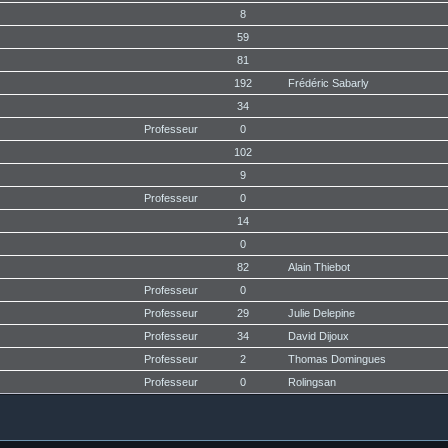
8
59
81
192
Frédéric Sabarly
34
Professeur
0
102
9
Professeur
0
14
0
82
Alain Thiebot
Professeur
0
Professeur
29
Julie Delepine
Professeur
34
David Dijoux
Professeur
2
Thomas Domingues
Professeur
0
Rolingsan