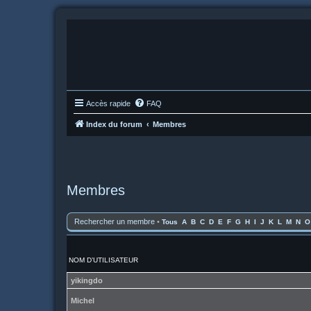
Accès rapide
FAQ
Index du forum
Membres
Membres
Rechercher un membre
•
Tous
A
B
C
D
E
F
G
H
I
J
K
L
M
N
O
NOM D’UTILISATEUR
yikingdo
Michel