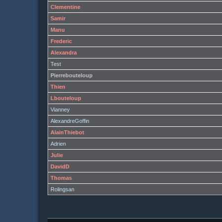
Clementine
Samir
Manu
Frederic
Alexandra
Test
Pierrebouteloup
Thien
Lbouteloup
Vianney
AlexandreGoffin
AlainThiebot
Adrien
Julie
DavidD
Thomas
Rolingsan