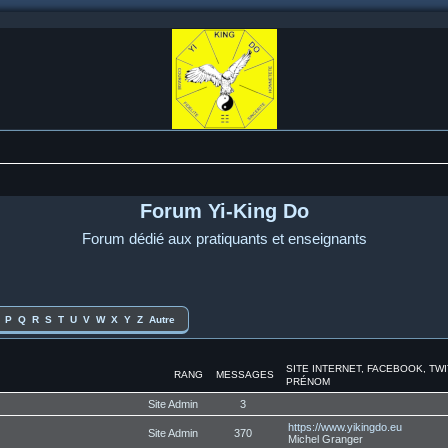
Forum Yi-King Do
Forum dédié aux pratiquants et enseignants
P
Q
R
S
T
U
V
W
X
Y
Z
Autre
SITE INTERNET, FACEBOOK, TW
RANG
MESSAGES
PRÉNOM
Site Admin
3
https://www.yikingdo.eu
Site Admin
370
Michel Granger