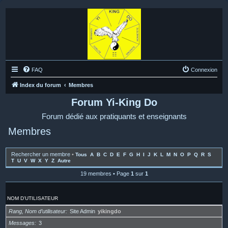
FAQ
Connexion
Index du forum
Membres
Forum Yi-King Do
Forum dédié aux pratiquants et enseignants
Membres
Rechercher un membre
•
Tous
A
B
C
D
E
F
G
H
I
J
K
L
M
N
O
P
Q
R
S
T
U
V
W
X
Y
Z
Autre
19 membres • Page
1
sur
1
NOM D’UTILISATEUR
Rang, Nom d’utilisateur
Site Admin
yikingdo
Messages
3