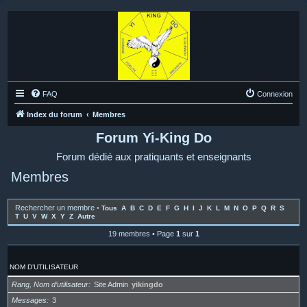
FAQ
Connexion
Index du forum
Membres
Forum Yi-King Do
Forum dédié aux pratiquants et enseignants
Membres
Rechercher un membre
•
Tous
A
B
C
D
E
F
G
H
I
J
K
L
M
N
O
P
Q
R
S
T
U
V
W
X
Y
Z
Autre
19 membres • Page
1
sur
1
NOM D’UTILISATEUR
Rang, Nom d’utilisateur
Site Admin
yikingdo
Messages
3