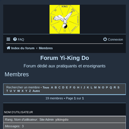
FAQ
Connexion
Index du forum
Membres
Forum Yi-King Do
Forum dédié aux pratiquants et enseignants
Membres
Rechercher un membre
•
Tous
A
B
C
D
E
F
G
H
I
J
K
L
M
N
O
P
Q
R
S
T
U
V
W
X
Y
Z
Autre
19 membres • Page
1
sur
1
NOM D’UTILISATEUR
Rang, Nom d’utilisateur
Site Admin
yikingdo
Messages
3