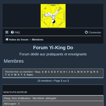
FAQ
Connexion
Index du forum
Membres
Forum Yi-King Do
Forum dédié aux pratiquants et enseignants
Membres
Rechercher un membre
•
Tous
A
B
C
D
E
F
G
H
I
J
K
L
M
N
O
P
Q
R
S
T
U
V
W
X
Y
Z
Autre
19 membres • Page
1
sur
1
NOM D’UTILISATEUR
Rang, Nom d’utilisateur
Site Admin
yikingdo
Messages
3