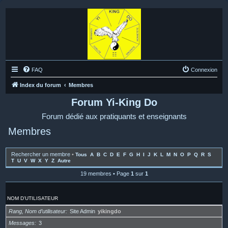
FAQ
Connexion
Index du forum
Membres
Forum Yi-King Do
Forum dédié aux pratiquants et enseignants
Membres
Rechercher un membre
•
Tous
A
B
C
D
E
F
G
H
I
J
K
L
M
N
O
P
Q
R
S
T
U
V
W
X
Y
Z
Autre
19 membres • Page
1
sur
1
NOM D’UTILISATEUR
Rang, Nom d’utilisateur
Site Admin
yikingdo
Messages
3