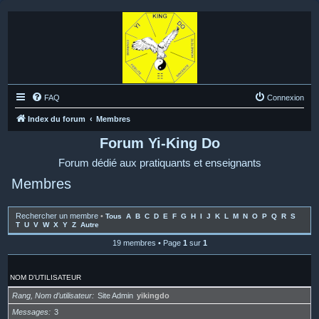
FAQ
Connexion
Index du forum
Membres
Forum Yi-King Do
Forum dédié aux pratiquants et enseignants
Membres
Rechercher un membre
•
Tous
A
B
C
D
E
F
G
H
I
J
K
L
M
N
O
P
Q
R
S
T
U
V
W
X
Y
Z
Autre
19 membres • Page
1
sur
1
NOM D’UTILISATEUR
Rang, Nom d’utilisateur
Site Admin
yikingdo
Messages
3