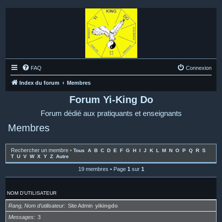
FAQ
Connexion
Index du forum
Membres
Forum Yi-King Do
Forum dédié aux pratiquants et enseignants
Membres
Rechercher un membre
•
Tous
A
B
C
D
E
F
G
H
I
J
K
L
M
N
O
P
Q
R
S
T
U
V
W
X
Y
Z
Autre
19 membres • Page
1
sur
1
NOM D’UTILISATEUR
Rang, Nom d’utilisateur
Site Admin
yikingdo
Messages
3