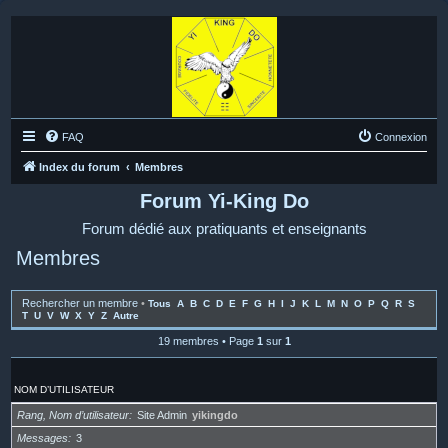
FAQ
Connexion
Index du forum
Membres
Forum Yi-King Do
Forum dédié aux pratiquants et enseignants
Membres
Rechercher un membre
•
Tous
A
B
C
D
E
F
G
H
I
J
K
L
M
N
O
P
Q
R
S
T
U
V
W
X
Y
Z
Autre
19 membres • Page
1
sur
1
NOM D’UTILISATEUR
Rang, Nom d’utilisateur
Site Admin
yikingdo
Messages
3