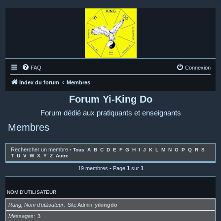
FAQ
Connexion
Index du forum
Membres
Forum Yi-King Do
Forum dédié aux pratiquants et enseignants
Membres
Rechercher un membre
•
Tous
A
B
C
D
E
F
G
H
I
J
K
L
M
N
O
P
Q
R
S
T
U
V
W
X
Y
Z
Autre
19 membres • Page
1
sur
1
NOM D’UTILISATEUR
Rang, Nom d’utilisateur
Site Admin
yikingdo
Messages
3