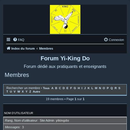
FAQ
Connexion
Index du forum
Membres
Forum Yi-King Do
Forum dédié aux pratiquants et enseignants
Membres
Rechercher un membre
•
Tous
A
B
C
D
E
F
G
H
I
J
K
L
M
N
O
P
Q
R
S
T
U
V
W
X
Y
Z
Autre
19 membres • Page
1
sur
1
NOM D’UTILISATEUR
Rang, Nom d’utilisateur
Site Admin
yikingdo
Messages
3