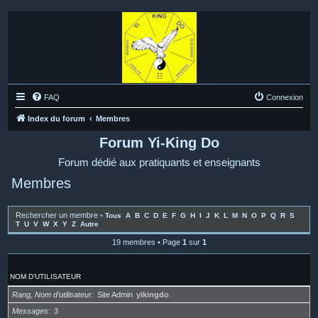
FAQ
Connexion
Index du forum
Membres
Forum Yi-King Do
Forum dédié aux pratiquants et enseignants
Membres
Rechercher un membre
•
Tous
A
B
C
D
E
F
G
H
I
J
K
L
M
N
O
P
Q
R
S
T
U
V
W
X
Y
Z
Autre
19 membres • Page
1
sur
1
NOM D’UTILISATEUR
Rang, Nom d’utilisateur
Site Admin
yikingdo
Messages
3