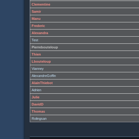
Clementine
Samir
Manu
Frederic
Alexandra
Test
Pierrebouteloup
Thien
Lbouteloup
Vianney
AlexandreGoffin
AlainThiebot
Adrien
Julie
DavidD
Thomas
Rolingsan