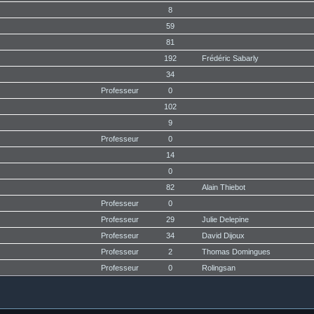
8
59
81
192
Frédéric Sabarly
34
Professeur
0
102
9
Professeur
0
14
0
82
Alain Thiebot
Professeur
0
Professeur
29
Julie Delepine
Professeur
34
David Dijoux
Professeur
2
Thomas Domingues
Professeur
0
Rolingsan