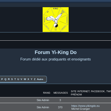
Forum Yi-King Do
Forum dédié aux pratiquants et enseignants
P
Q
R
S
T
U
V
W
X
Y
Z
Autre
SITE INTERNET, FACEBOOK, TW
RANG
MESSAGES
PRÉNOM
Site Admin
3
https://www.yikingdo.eu
Site Admin
370
Michel Granger