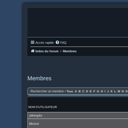
Accès rapide
FAQ
Index du forum
Membres
Membres
Rechercher un membre
•
Tous
A
B
C
D
E
F
G
H
I
J
K
L
M
N
O
NOM D’UTILISATEUR
yikingdo
Michel