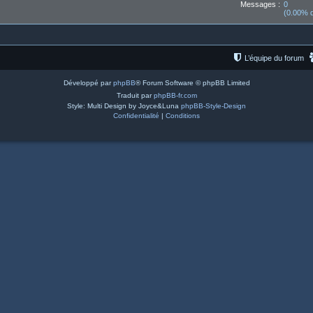
Messages :
0
(0.00% d
L’équipe du forum
Développé par
phpBB
® Forum Software © phpBB Limited
Traduit par
phpBB-fr.com
Style: Multi Design by Joyce&Luna
phpBB-Style-Design
Confidentialité
|
Conditions