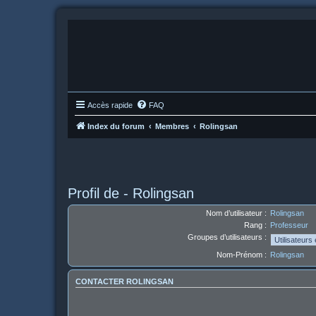
Accès rapide
FAQ
Index du forum
Membres
Rolingsan
Profil de - Rolingsan
Nom d’utilisateur :
Rolingsan
Rang :
Professeur
Groupes d’utilisateurs :
Nom-Prénom :
Rolingsan
CONTACTER ROLINGSAN