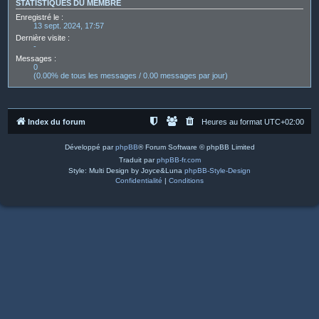
STATISTIQUES DU MEMBRE
Enregistré le :
13 sept. 2024, 17:57
Dernière visite :
-
Messages :
0
(0.00% de tous les messages / 0.00 messages par jour)
Index du forum
Heures au format
UTC+02:00
Développé par
phpBB
® Forum Software © phpBB Limited
Traduit par
phpBB-fr.com
Style: Multi Design by Joyce&Luna
phpBB-Style-Design
Confidentialité
|
Conditions