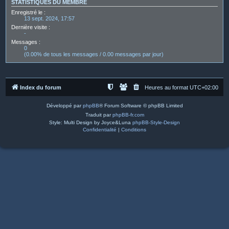
STATISTIQUES DU MEMBRE
Enregistré le :
13 sept. 2024, 17:57
Dernière visite :
-
Messages :
0
(0.00% de tous les messages / 0.00 messages par jour)
Index du forum
Heures au format
UTC+02:00
Développé par
phpBB
® Forum Software © phpBB Limited
Traduit par
phpBB-fr.com
Style: Multi Design by Joyce&Luna
phpBB-Style-Design
Confidentialité
|
Conditions