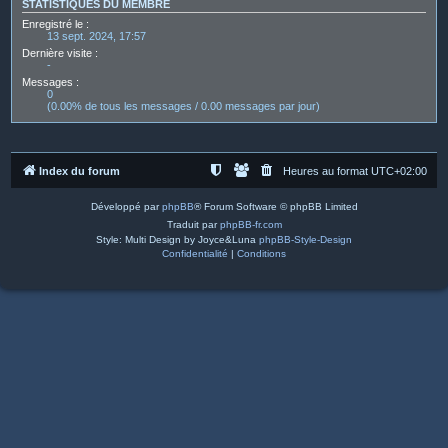
STATISTIQUES DU MEMBRE
Enregistré le :
13 sept. 2024, 17:57
Dernière visite :
-
Messages :
0
(0.00% de tous les messages / 0.00 messages par jour)
Index du forum
Heures au format
UTC+02:00
Développé par
phpBB
® Forum Software © phpBB Limited
Traduit par
phpBB-fr.com
Style: Multi Design by Joyce&Luna
phpBB-Style-Design
Confidentialité
|
Conditions