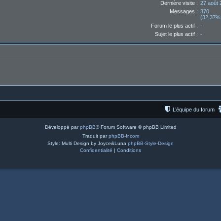
Dernière visite :
27 août 
Messages :
370
(32.37% 
Forum le plus actif :
-
Sujet le plus actif :
-
L’équipe du forum
Développé par
phpBB
® Forum Software © phpBB Limited
Traduit par
phpBB-fr.com
Style: Multi Design by Joyce&Luna
phpBB-Style-Design
Confidentialité
|
Conditions