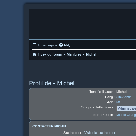
Accès rapide
FAQ
Index du forum
Membres
Michel
Profil de - Michel
Nom d’utilisateur :
Michel
Rang :
Site Admin
Âge :
68
Groupes d’utilisateurs :
Nom-Prénom :
Michel Grang
CONTACTER MICHEL
Site Internet :
Visiter le site Internet