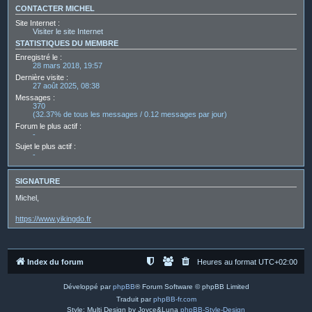
CONTACTER MICHEL
Site Internet :
Visiter le site Internet
STATISTIQUES DU MEMBRE
Enregistré le :
28 mars 2018, 19:57
Dernière visite :
27 août 2025, 08:38
Messages :
370
(32.37% de tous les messages / 0.12 messages par jour)
Forum le plus actif :
-
Sujet le plus actif :
-
SIGNATURE
Michel,
https://www.yikingdo.fr
Index du forum
Heures au format
UTC+02:00
Développé par
phpBB
® Forum Software © phpBB Limited
Traduit par
phpBB-fr.com
Style: Multi Design by Joyce&Luna
phpBB-Style-Design