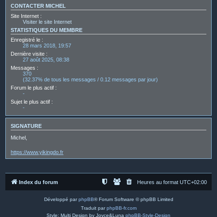
CONTACTER MICHEL
Site Internet :
Visiter le site Internet
STATISTIQUES DU MEMBRE
Enregistré le :
28 mars 2018, 19:57
Dernière visite :
27 août 2025, 08:38
Messages :
370
(32.37% de tous les messages / 0.12 messages par jour)
Forum le plus actif :
-
Sujet le plus actif :
-
SIGNATURE
Michel,
https://www.yikingdo.fr
Index du forum
Heures au format
UTC+02:00
Développé par
phpBB
® Forum Software © phpBB Limited
Traduit par
phpBB-fr.com
Style: Multi Design by Joyce&Luna
phpBB-Style-Design