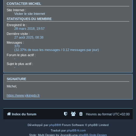
CONTACTER MICHEL
Site Internet :
Visiter le site Internet
STATISTIQUES DU MEMBRE
Enregistré le :
28 mars 2018, 19:57
Dernière visite :
27 août 2025, 08:38
Messages :
370
(32.37% de tous les messages / 0.12 messages par jour)
Forum le plus actif :
-
Sujet le plus actif :
-
SIGNATURE
Michel,
https://www.yikingdo.fr
Index du forum
Heures au format
UTC+02:00
Développé par
phpBB
® Forum Software © phpBB Limited
Traduit par
phpBB-fr.com
Style: Multi Design by Joyce&Luna
phpBB-Style-Design