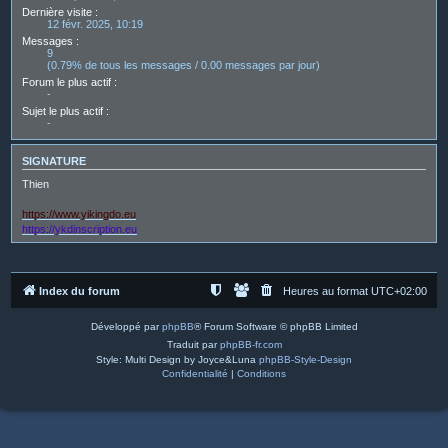
Dernière visite :
12 févr. 2025, 10:19
Messages :
9
(0.79% de tous les messages / 0.00 messages par jour)
Forum le plus actif :
-
Sujet le plus actif :
-
SIGNATURE
Thien
https://www.yikingdo.eu
https://ykdinscription.eu
Index du forum
Heures au format
UTC+02:00
Développé par
phpBB
® Forum Software © phpBB Limited
Traduit par
phpBB-fr.com
Style: Multi Design by Joyce&Luna
phpBB-Style-Design
Confidentialité
|
Conditions