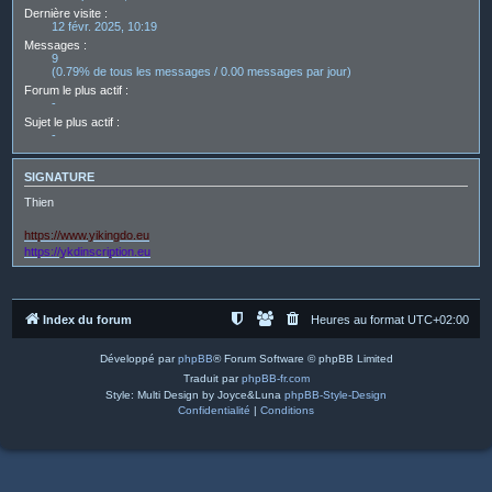
Dernière visite :
12 févr. 2025, 10:19
Messages :
9
(0.79% de tous les messages / 0.00 messages par jour)
Forum le plus actif :
-
Sujet le plus actif :
-
SIGNATURE
Thien
https://www.yikingdo.eu
https://ykdinscription.eu
Index du forum
Heures au format
UTC+02:00
Développé par
phpBB
® Forum Software © phpBB Limited
Traduit par
phpBB-fr.com
Style: Multi Design by Joyce&Luna
phpBB-Style-Design
Confidentialité
|
Conditions