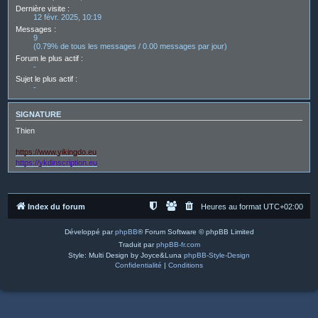
Dernière visite :
12 févr. 2025, 10:19
Messages :
9
(0.79% de tous les messages / 0.00 messages par jour)
Forum le plus actif :
-
Sujet le plus actif :
-
SIGNATURE
Thien
https://www.yikingdo.eu
https://ykdinscription.eu
Index du forum
Heures au format
UTC+02:00
Développé par
phpBB
® Forum Software © phpBB Limited
Traduit par
phpBB-fr.com
Style: Multi Design by Joyce&Luna
phpBB-Style-Design
Confidentialité
|
Conditions