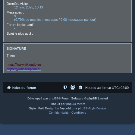
Dernière visite :
12 févr. 2025, 10:19
Messages :
9
(0.79% de tous les messages / 0.00 messages par jour)
Forum le plus actif :
-
Sujet le plus actif :
-
SIGNATURE
Thien
https://www.yikingdo.eu
https://ykdinscription.eu
Index du forum
Heures au format
UTC+02:00
Développé par
phpBB
® Forum Software © phpBB Limited
Traduit par
phpBB-fr.com
Style: Multi Design by Joyce&Luna
phpBB-Style-Design
Confidentialité
|
Conditions