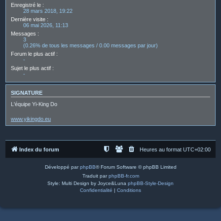
Enregistré le :
28 mars 2018, 19:22
Dernière visite :
06 mai 2026, 11:13
Messages :
3
(0.26% de tous les messages / 0.00 messages par jour)
Forum le plus actif :
-
Sujet le plus actif :
-
SIGNATURE
L'équipe Yi-King Do
www.yikingdo.eu
Index du forum
Heures au format
UTC+02:00
Développé par
phpBB
® Forum Software © phpBB Limited
Traduit par
phpBB-fr.com
Style: Multi Design by Joyce&Luna
phpBB-Style-Design
Confidentialité
|
Conditions