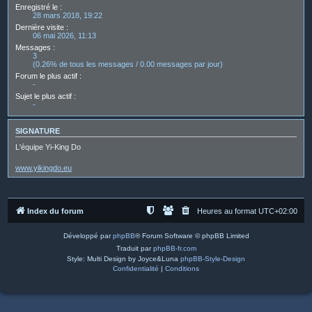
Enregistré le :
28 mars 2018, 19:22
Dernière visite :
06 mai 2026, 11:13
Messages :
3
(0.26% de tous les messages / 0.00 messages par jour)
Forum le plus actif :
-
Sujet le plus actif :
-
SIGNATURE
L'équipe Yi-King Do
www.yikingdo.eu
Index du forum
Heures au format
UTC+02:00
Développé par
phpBB
® Forum Software © phpBB Limited
Traduit par
phpBB-fr.com
Style: Multi Design by Joyce&Luna
phpBB-Style-Design
Confidentialité
|
Conditions