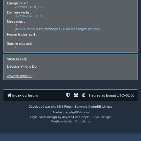
Enregistré le :
28 mars 2018, 19:22
Dernière visite :
06 mai 2026, 11:13
Messages :
3
(0.26% de tous les messages / 0.00 messages par jour)
Forum le plus actif :
-
Sujet le plus actif :
-
SIGNATURE
L'équipe Yi-King Do
www.yikingdo.eu
Index du forum
Heures au format
UTC+02:00
Développé par
phpBB
® Forum Software © phpBB Limited
Traduit par
phpBB-fr.com
Style: Multi Design by Joyce&Luna
phpBB-Style-Design
Confidentialité
|
Conditions