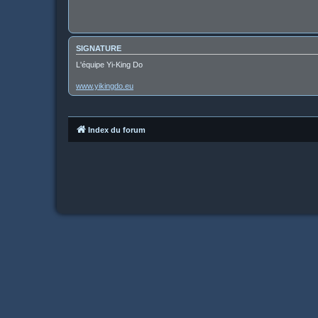
SIGNATURE
L'équipe Yi-King Do
www.yikingdo.eu
Index du forum