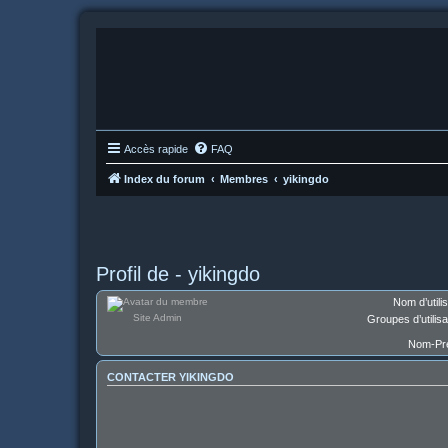
Accès rapide
FAQ
Index du forum
Membres
yikingdo
Profil de - yikingdo
Nom d’utilis
Site Admin
Groupes d’utilisa
Nom-Pr
CONTACTER YIKINGDO