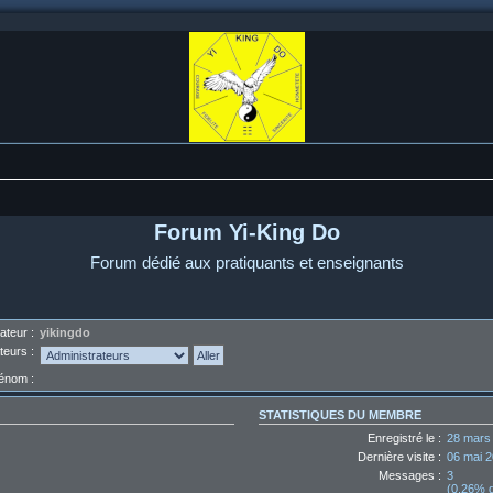
Forum Yi-King Do
Forum dédié aux pratiquants et enseignants
ateur :
yikingdo
teurs :
énom :
STATISTIQUES DU MEMBRE
Enregistré le :
28 mars
Dernière visite :
06 mai 2
Messages :
3
(0.26% d