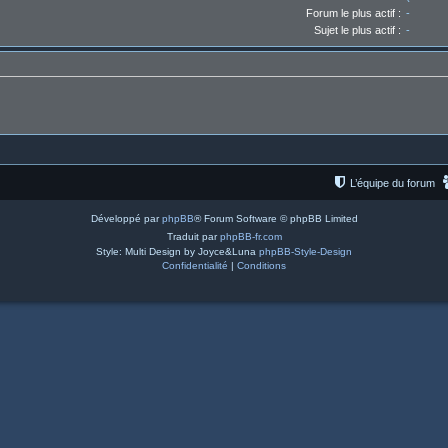
Forum le plus actif :
-
Sujet le plus actif :
-
L’équipe du forum
Développé par
phpBB
® Forum Software © phpBB Limited
Traduit par
phpBB-fr.com
Style: Multi Design by Joyce&Luna
phpBB-Style-Design
Confidentialité
|
Conditions