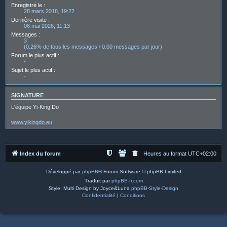
Enregistré le :
28 mars 2018, 19:22
Dernière visite :
06 mai 2026, 11:13
Messages :
3
(0.26% de tous les messages / 0.00 messages par jour)
Forum le plus actif :
-
Sujet le plus actif :
-
SIGNATURE
L'équipe Yi-King Do
www.yikingdo.eu
Index du forum
Heures au format
UTC+02:00
Développé par
phpBB
® Forum Software © phpBB Limited
Traduit par
phpBB-fr.com
Style: Multi Design by Joyce&Luna
phpBB-Style-Design
Confidentialité
|
Conditions