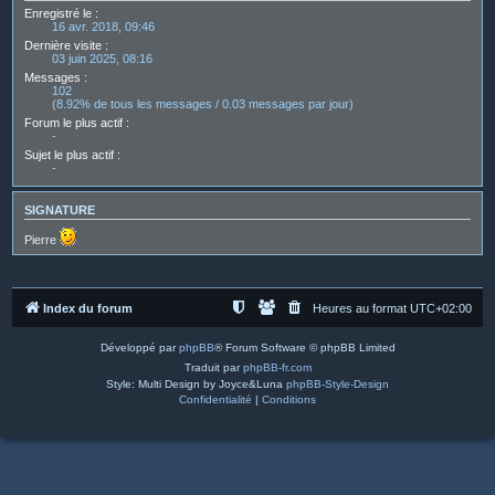
Enregistré le :
16 avr. 2018, 09:46
Dernière visite :
03 juin 2025, 08:16
Messages :
102
(8.92% de tous les messages / 0.03 messages par jour)
Forum le plus actif :
-
Sujet le plus actif :
-
SIGNATURE
Pierre
Index du forum
Heures au format
UTC+02:00
Développé par
phpBB
® Forum Software © phpBB Limited
Traduit par
phpBB-fr.com
Style: Multi Design by Joyce&Luna
phpBB-Style-Design
Confidentialité
|
Conditions