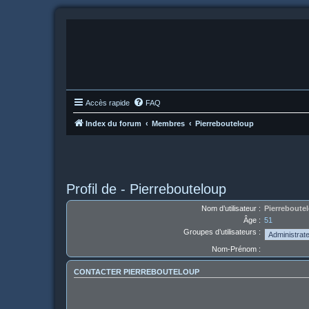
Accès rapide
FAQ
Index du forum
Membres
Pierrebouteloup
Profil de - Pierrebouteloup
Nom d’utilisateur :
Pierreboute
Âge :
51
Groupes d’utilisateurs :
Nom-Prénom :
CONTACTER PIERREBOUTELOUP