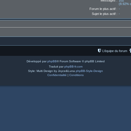
Messages :
102
(8.92% d
Forum le plus actif :
-
Sujet le plus actif :
-
L’équipe du forum
Développé par
phpBB
® Forum Software © phpBB Limited
Traduit par
phpBB-fr.com
Style: Multi Design by Joyce&Luna
phpBB-Style-Design
Confidentialité
|
Conditions