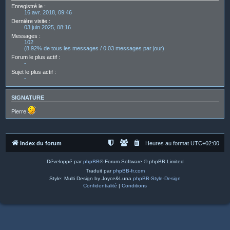
Enregistré le :
16 avr. 2018, 09:46
Dernière visite :
03 juin 2025, 08:16
Messages :
102
(8.92% de tous les messages / 0.03 messages par jour)
Forum le plus actif :
-
Sujet le plus actif :
-
SIGNATURE
Pierre
Index du forum
Heures au format
UTC+02:00
Développé par
phpBB
® Forum Software © phpBB Limited
Traduit par
phpBB-fr.com
Style: Multi Design by Joyce&Luna
phpBB-Style-Design
Confidentialité
|
Conditions